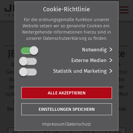
Cookie-Richtlinie
Für die ordnungsgemäße Funktion unserer
Website setzen wir so genannte Cookies ein.
Weitergehende Informationen hierzu sind in
unserer Datenschutzerklärung zu finden.
NEWS-ARCHIV
Notwendig
JB-News von 2017 bis heute
Externe Medien
Du möchtest wissen, welche Nachrichten das JB-
Statistik und Marketing
Geschehen in den letzten Jahren bestimmten? Suchst
du nach bestimmten Themen oder einer News, die
bereits etwas weiter zurückliegt? Dann bist du hier
ALLE AKZEPTIEREN
richtig und kannst durch alle JB-News seit 2017 surfen!
Möchtest du die Anzahl der angezeigten News-
Beiträge reduzieren? Ein Klick auf das entsprechende
EINSTELLUNGEN SPEICHERN
Schlüsselwort/Thema genügt – los geht’s:
Impressum
|
Datenschutz