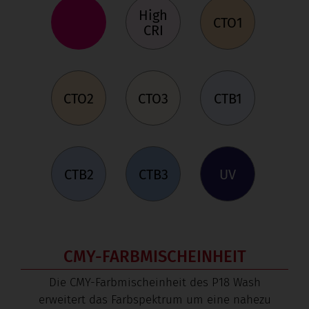
High
CTO1
CRI
CTO2
CTO3
CTB1
CTB2
CTB3
UV
CMY-FARBMISCHEINHEIT
Die CMY-Farbmischeinheit des P18 Wash
erweitert das Farbspektrum um eine nahezu