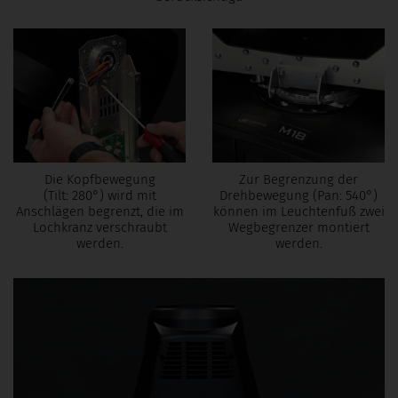
Die Kopfbewegung
Zur Begrenzung der
(Tilt: 280°)
wird mit
Drehbewegung
(Pan: 540°)
Anschlägen begrenzt, die im
können im Leuchtenfuß zwei
Lochkranz verschraubt
Wegbegrenzer montiert
werden.
werden.