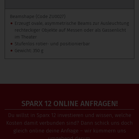
Beamshape (Code ZU0027)
Erzeugt ovale, asymmetrische Beams zur Ausleuchtung
rechteckiger Objekte auf Messen oder als Gassenlicht
im Theater
Stufenlos rotier- und positionierbar
Gewicht: 350 g
SPARX 12 ONLINE ANFRAGEN!
Du willst in Sparx 12 investieren und wissen, welche
Kosten damit verbunden sind? Dann schick uns doch
gleich online deine Anfrage – wir kümmern uns
umgehend darum.