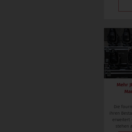
Mehr J
Mar
Die four
ihren Best
erweitert
stehen a