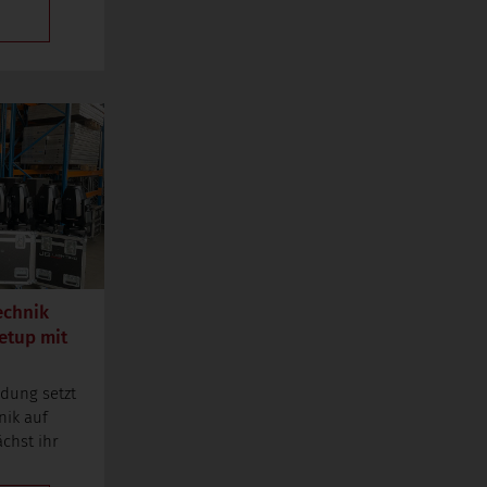
echnik
etup mit
ndung setzt
nik auf
chst ihr