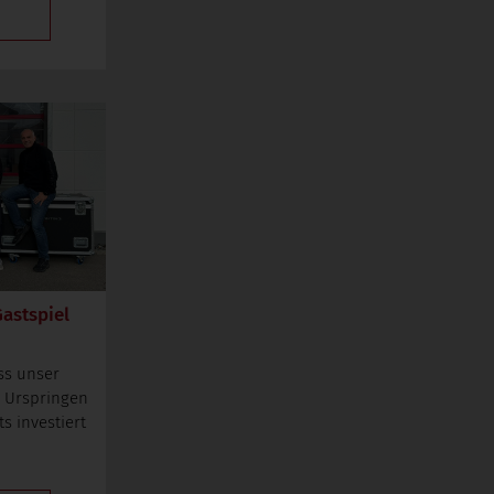
astspiel
ass unser
s Urspringen
s investiert