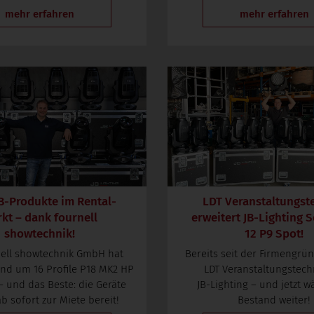
mehr erfahren
mehr erfahren
B-Produkte im Rental-
LDT Veranstaltungst
kt – dank fournell
erweitert
JB-Lighting
S
showtechnik!
12 P9 Spot!
nell showtechnik GmbH hat
Bereits seit der Firmengrü
and um 16 Profile P18 MK2 HP
LDT Veranstaltungstech
 – und das Beste: die Geräte
JB-Lighting
– und jetzt wä
b sofort zur Miete bereit!
Bestand weiter!