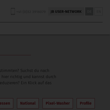
JB USER-NETWORK
DE
EN
+41 (0)32 3916079
estimmten? Suchst du nach
 hier richtig und kannst durch
eduzieren? Ein Klick auf das
essen
National
Pixel-Washer
Profile