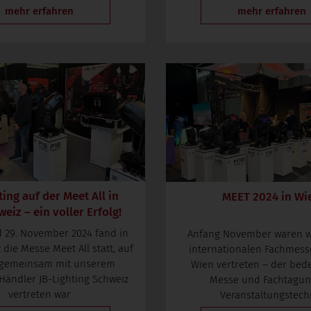
mehr erfahren
mehr erfahren
ting auf der Meet All in
MEET 2024 in Wi
eiz – ein voller Erfolg!
 29. November 2024 fand in
Anfang November waren wi
 die Messe Meet All statt, auf
internationalen Fachmess
r gemeinsam mit unserem
Wien vertreten – der be
Händler JB-Lighting Schweiz
Messe und Fachtagun
vertreten war
Veranstaltungstech