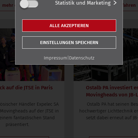
Statistik und Marketing
mehr erfahren
mehr erfahren
ALLE AKZEPTIEREN
EINSTELLUNGEN SPEICHERN
Impressum
|
Datenschutz
ck auf die JTSE in Paris
Ostalb PA investiert e
Movingheads von JB-L
zösischer Händler Expelec SA
Ostalb PA hat seinen Be
 Movingheads auf der JTSE in
hochwertiger Lichttechnik e
 einem fantastischen Stand
setzt dabei erneut auf JB
präsentiert.