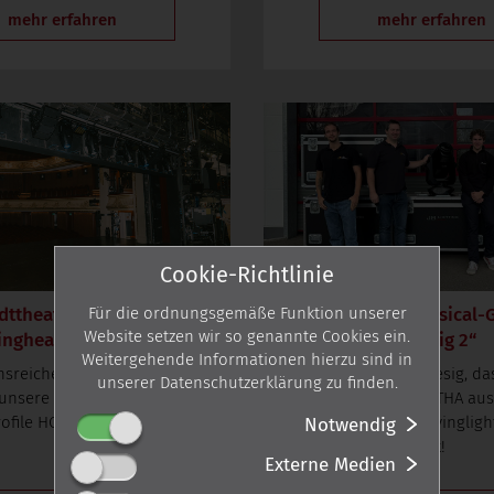
mehr erfahren
mehr erfahren
Cookie-Richtlinie
dttheater Bern: JB-
8 x M18 beim Musical-G
Für die ordnungsgemäße Funktion unserer
Website setzen wir so genannte Cookies ein.
ngheads im Einsatz
„Ludwig 2“
Weitergehende Informationen hierzu sind in
onsreichen Stadttheater Bern
Wir freuen uns riesig, d
unserer Datenschutzerklärung zu finden.
 unsere M18 Profile und P18
langjähriger Kunde ETHA au
ofile HC im Einsatz.
in 8 unserer M18 Movinglight
Notwendig
hat!
Externe Medien