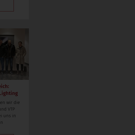
ich:
Lighting
en wir die
und VTP
i uns in
en