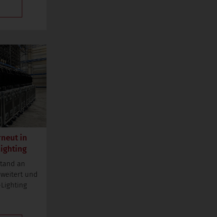
rneut in
ighting
stand an
rweitert und
-Lighting