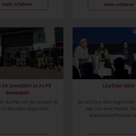
mehr erfahren
mehr erfahren
20 investiert in 24 P9
LEaTcon 2024
Beamspot
er durften wir die Gruppe 20
Die LEaTcon 2024 liegt hinter
s in Blaustein begrüßen!
war uns eine Freude, Tei
Branchentreffpunkts zu