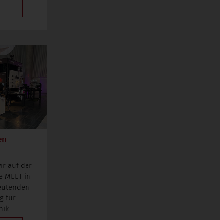
en
r auf der
e MEET in
deutenden
g für
nik