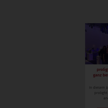
prolig
ganz be
In diesem J
prolight
an