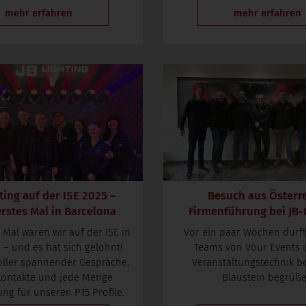
mehr erfahren
mehr erfahren
ting auf der ISE 2025 –
Besuch aus Österre
rstes Mal in Barcelona
Firmenführung bei JB-
Mal waren wir auf der ISE in
Vor ein paar Wochen durft
 – und es hat sich gelohnt!
Teams von Vour Events 
voller spannender Gespräche,
Veranstaltungstechnik be
Kontakte und jede Menge
Blaustein begrüß
ng für unseren P15 Profile.