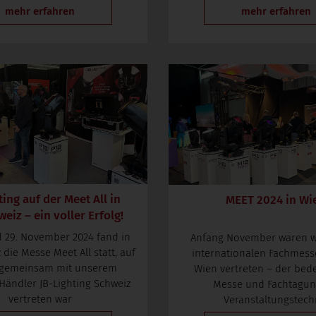
mehr erfahren
mehr erfahren
ting auf der Meet All in
MEET 2024 in Wi
eiz – ein voller Erfolg!
 29. November 2024 fand in
Anfang November waren wi
 die Messe Meet All statt, auf
internationalen Fachmess
r gemeinsam mit unserem
Wien vertreten – der be
Händler JB-Lighting Schweiz
Messe und Fachtagun
vertreten war
Veranstaltungstech