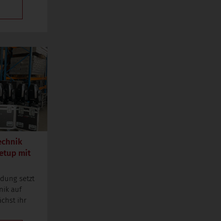
echnik
etup mit
ndung setzt
nik auf
chst ihr