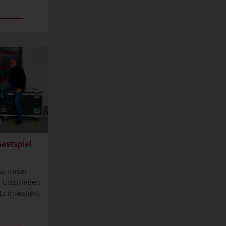
astspiel
ass unser
s Urspringen
s investiert