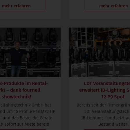
mehr erfahren
mehr erfahren
B-Produkte im Rental-
LDT Veranstaltungst
kt – dank fournell
erweitert
JB-Lighting
S
showtechnik!
12 P9 Spot!
nell showtechnik GmbH hat
Bereits seit der Firmengrü
and um 16 Profile P18 MK2 HP
LDT Veranstaltungstech
 – und das Beste: die Geräte
JB-Lighting
– und jetzt wä
b sofort zur Miete bereit!
Bestand weiter!