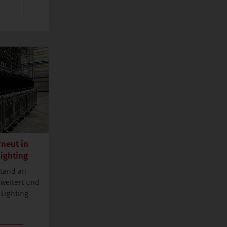
rneut in
ighting
stand an
rweitert und
-Lighting