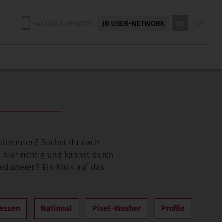
JB USER-NETWORK
DE
EN
+41 (0)32 3916079
estimmten? Suchst du nach
 hier richtig und kannst durch
eduzieren? Ein Klick auf das
essen
National
Pixel-Washer
Profile