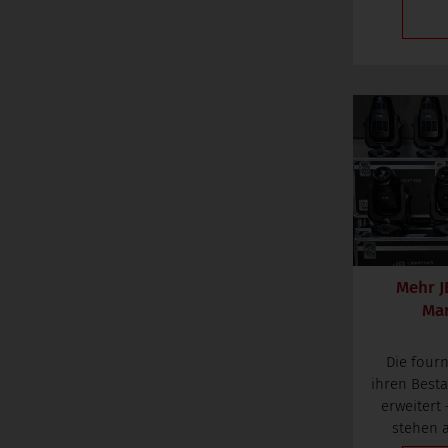
Mehr J
Mar
Die four
ihren Best
erweitert
stehen a