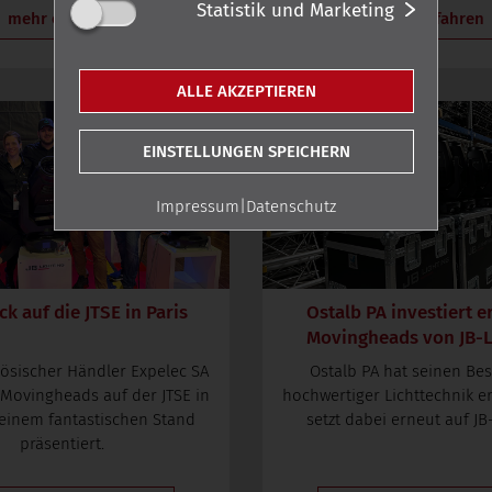
Statistik und Marketing
mehr erfahren
mehr erfahren
ALLE AKZEPTIEREN
EINSTELLUNGEN SPEICHERN
Impressum
|
Datenschutz
ck auf die JTSE in Paris
Ostalb PA investiert e
Movingheads von JB-L
zösischer Händler Expelec SA
Ostalb PA hat seinen Be
 Movingheads auf der JTSE in
hochwertiger Lichttechnik e
 einem fantastischen Stand
setzt dabei erneut auf JB
präsentiert.