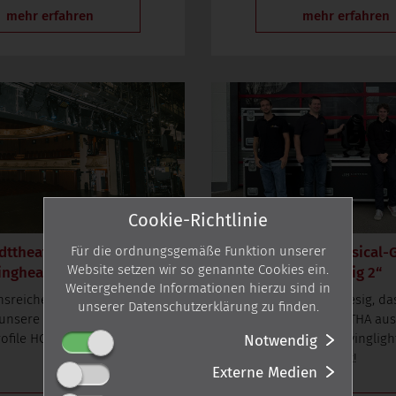
mehr erfahren
mehr erfahren
Cookie-Richtlinie
dttheater Bern: JB-
8 x M18 beim Musical-G
Für die ordnungsgemäße Funktion unserer
Website setzen wir so genannte Cookies ein.
ngheads im Einsatz
„Ludwig 2“
Weitergehende Informationen hierzu sind in
onsreichen Stadttheater Bern
Wir freuen uns riesig, d
unserer Datenschutzerklärung zu finden.
 unsere M18 Profile und P18
langjähriger Kunde ETHA au
ofile HC im Einsatz.
in 8 unserer M18 Movinglight
Notwendig
hat!
Externe Medien