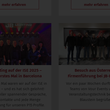
mehr erfahren
mehr erfahren
ting auf der ISE 2025 –
Besuch aus Österre
rstes Mal in Barcelona
Firmenführung bei JB-
Mal waren wir auf der ISE in
Vor ein paar Wochen durft
 – und es hat sich gelohnt!
Teams von Vour Events 
voller spannender Gespräche,
Veranstaltungstechnik be
Kontakte und jede Menge
Blaustein begrüß
ng für unseren P15 Profile.