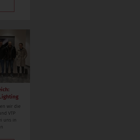
ich:
Lighting
en wir die
und VTP
i uns in
en