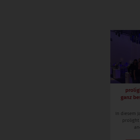
prolig
ganz be
In diesem J
prolight
an