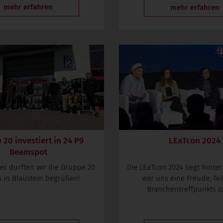
mehr erfahren
mehr erfahren
20 investiert in 24 P9
LEaTcon 2024
Beamspot
er durften wir die Gruppe 20
Die LEaTcon 2024 liegt hinter
s in Blaustein begrüßen!
war uns eine Freude, Tei
Branchentreffpunkts zu