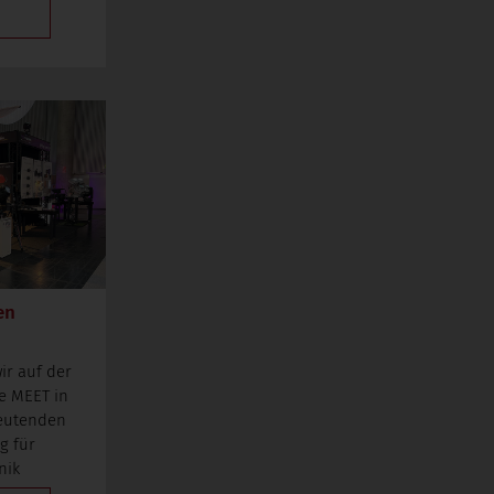
en
r auf der
e MEET in
deutenden
g für
nik