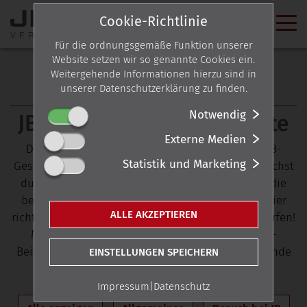
Cookie-Richtlinie
Für die ordnungsgemäße Funktion unserer
Website setzen wir so genannte Cookies ein.
Weitergehende Informationen hierzu sind in
unserer Datenschutzerklärung zu finden.
NEWS-ARCHIV
Notwendig
JB-News von 2017 bis heute
Externe Medien
Du möchtest wissen, welche Nachrichten das JB-
Statistik und Marketing
Geschehen in den letzten Jahren bestimmten? Suchst
du nach bestimmten Themen oder einer News, die
bereits etwas weiter zurückliegt? Dann bist du hier
ALLE AKZEPTIEREN
richtig und kannst durch alle JB-News seit 2017 surfen!
Möchtest du die Anzahl der angezeigten News-
Beiträge reduzieren? Ein Klick auf das entsprechende
EINSTELLUNGEN SPEICHERN
Schlüsselwort/Thema genügt – los geht’s:
Impressum
|
Datenschutz